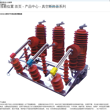
欢迎访问尊时凯龙人生就博电器集团官网！
English
低压断路器系列
环保柜开关系列
尊时凯龙人生就博
产品中心
当前位置:
首页
-
产品中心
-
真空断路器系列
Product Center
ZW32-24系列户外高压真空断路器
产品概述
ZW32-24型户外柱上高压真空断路器（以下简称断路器），是额定电压24KV、50HZ交流三相高压配电网中的控制保护设备 。主要用于断、关合电力线路中的负荷
电流、过载电流及短路电流 。适用于变电站及工矿企业配电系统中作保护和控制之用。 本断路器采用立柱型、干式结构，绝缘可靠，电寿命长、免维护，特别适用于频繁
操作场所的要求。更宜于检修 、维护能力不强的农村电网时安装使用。 符合《GB1984交流高压断路器》 、《GB1985交流高隔离开关和接地开关》 、 DL/T402 、